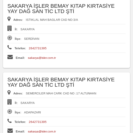
SAKARYA İŞLER BEMAY KITAP KIRTASİYE
YAY DAĞ SAN TİC LTD ŞTİ
Adres:
ISTIKLAL MAH BAGLAR CAD NO:3/A
İl:
SAKARYA
İlçe:
SERDİVAN
Telefon:
2642731395
Email:
sakarya@isler.com.tr
SAKARYA İŞLER BEMAY KITAP KIRTASİYE
YAY DAĞ SAN TİC LTD ŞTİ
Adres:
SEMERCILER MAH CARK CAD NO :17 ALTUNHAN
İl:
SAKARYA
İlçe:
ADAPAZARI
Telefon:
2642731395
Email:
sakarya@isler.com.tr