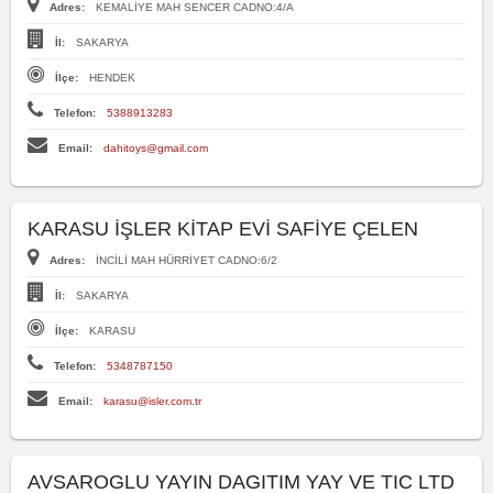
Adres:
KEMALİYE MAH SENCER CADNO:4/A
İl:
SAKARYA
İlçe:
HENDEK
Telefon:
5388913283
Email:
dahitoys@gmail.com
KARASU İŞLER KİTAP EVİ SAFİYE ÇELEN
Adres:
İNCİLİ MAH HÜRRİYET CADNO:6/2
İl:
SAKARYA
İlçe:
KARASU
Telefon:
5348787150
Email:
karasu@isler.com.tr
AVSAROGLU YAYIN DAGITIM YAY VE TIC LTD