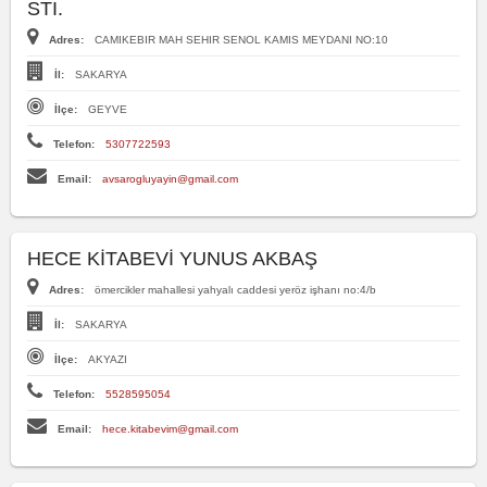
STI.
Adres:
CAMIKEBIR MAH SEHIR SENOL KAMIS MEYDANI NO:10
İl:
SAKARYA
İlçe:
GEYVE
Telefon:
5307722593
Email:
avsarogluyayin@gmail.com
HECE KİTABEVİ YUNUS AKBAŞ
Adres:
ömercikler mahallesi yahyalı caddesi yeröz işhanı no:4/b
İl:
SAKARYA
İlçe:
AKYAZI
Telefon:
5528595054
Email:
hece.kitabevim@gmail.com