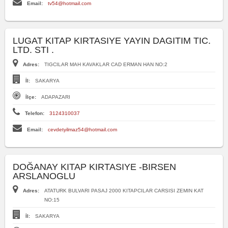
Email:
tv54@hotmail.com
LUGAT KITAP KIRTASIYE YAYIN DAGITIM TIC.
LTD. STI .
Adres:
TIGCILAR MAH KAVAKLAR CAD ERMAN HAN NO:2
İl:
SAKARYA
İlçe:
ADAPAZARI
Telefon:
3124310037
Email:
cevdetyilmaz54@hotmail.com
DOĞANAY KITAP KIRTASIYE -BIRSEN
ARSLANOGLU
Adres:
ATATURK BULVARI PASAJ 2000 KITAPCILAR CARSISI ZEMIN KAT
NO:15
İl:
SAKARYA