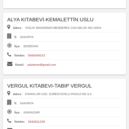
ALYA KITABEVİ-KEMALETTİN USLU
Adres:
YAZLIK MAHADNAN MENDERES CAD ABLOK NO:169/A
İl:
SAKARYA
İlçe:
SERDİVAN
Telefon:
5060494015
Email:
uslukemo@gmail.com
VERGUL KITABEVI-TABIP VERGUL
Adres:
KAVAKLAR CAD. SUREKCIOGLU PASAJI NO:3-4
İl:
SAKARYA
İlçe:
ADAPAZARI
Telefon:
2642811236