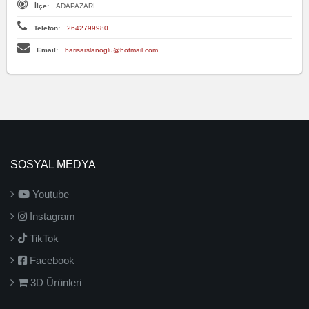
İlçe:
ADAPAZARI
Telefon:
2642799980
Email:
barisarslanoglu@hotmail.com
SOSYAL MEDYA
Youtube
Instagram
TikTok
Facebook
3D Ürünleri