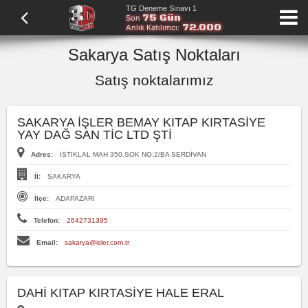
TG Deneme Sınavı 1
75 Gün
Son
72.000
Anlık Katılımcı:
Sakarya Satış Noktaları
Satış noktalarımız
SAKARYA İŞLER BEMAY KITAP KIRTASİYE
YAY DAĞ SAN TİC LTD ŞTİ
Adres:
İSTİKLAL MAH 350.SOK NO:2/BA SERDİVAN
İl:
SAKARYA
İlçe:
ADAPAZARI
Telefon:
2642731395
Email:
sakarya@isler.com.tr
DAHİ KITAP KIRTASİYE HALE ERAL