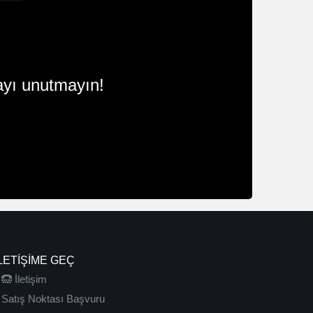
yı unutmayın!
LETIŞIME GEÇ
İletişim
Satış Noktası Başvuru