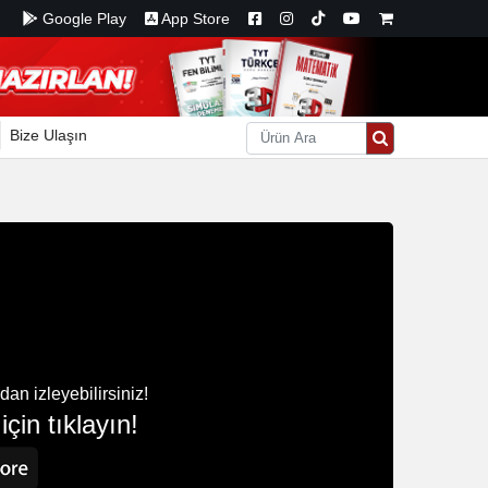
Google Play
App Store
Bize Ulaşın
n izleyebilirsiniz!
çin tıklayın!