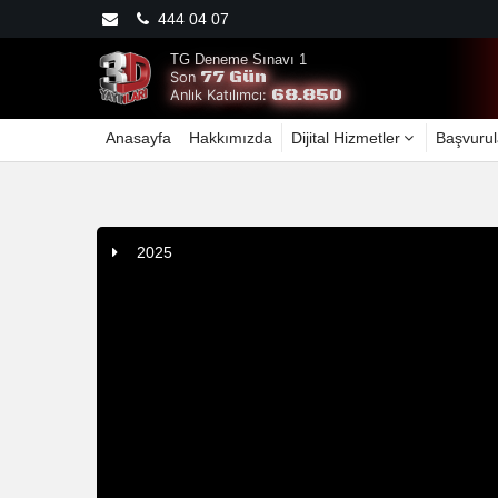
444 04 07
TG Deneme Sınavı 1
77 Gün
Son
68.850
Anlık Katılımcı:
Anasayfa
Hakkımızda
Dijital Hizmetler
Başvurul
2025