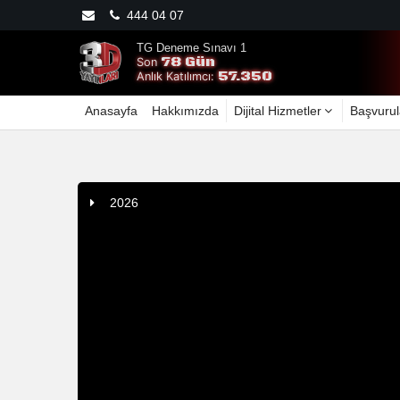
444 04 07
TG Deneme Sınavı 1
78 Gün
Son
57.350
Anlık Katılımcı:
Anasayfa
Hakkımızda
Dijital Hizmetler
Başvurul
2026