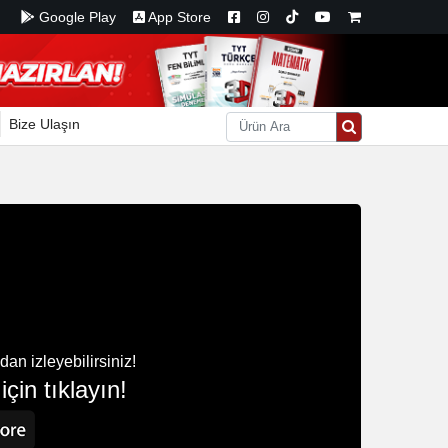
Google Play
App Store
Bize Ulaşın
n izleyebilirsiniz!
çin tıklayın!