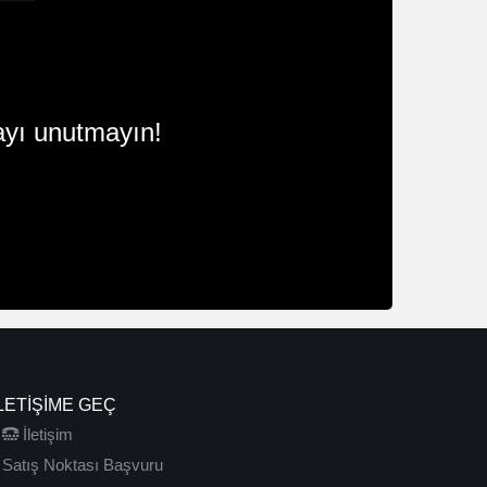
yı unutmayın!
LETIŞIME GEÇ
İletişim
Satış Noktası Başvuru